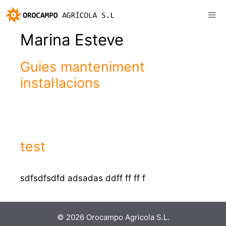
Vés
Me
al
contingut
Marina Esteve
Guies manteniment
instal·lacions
test
sdfsdfsdfd adsadas ddff ff ff f
© 2026 Orocampo Agricola S.L.